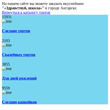
На нашем сайте вы можете заказать вкуснейшие
"«Здравствуй, школа»"
в городе Ангарске.
Вернуться к каталогу тортов
15931
Сделано тортов
2103
Свадебных тортов
3855
Для дней рождений
9559
Сделано капкейков