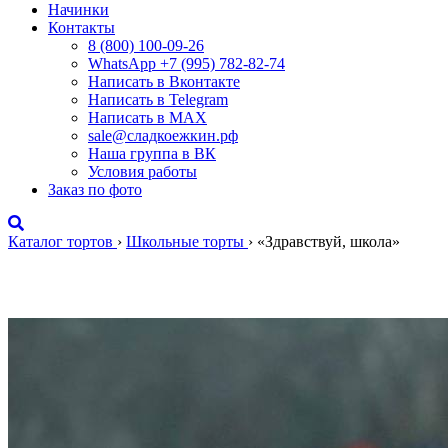
Начинки
Контакты
8 (800) 100-09-26
WhatsApp +7 (995) 782-82-74
Написать в Вконтакте
Написать в Telegram
Написать в MAX
sale@сладкоежкин.рф
Наша группа в ВК
Условия работы
Заказ по фото
Каталог тортов
›
Школьные торты
›
«Здравствуй, школа»
«Здравствуй, школа»