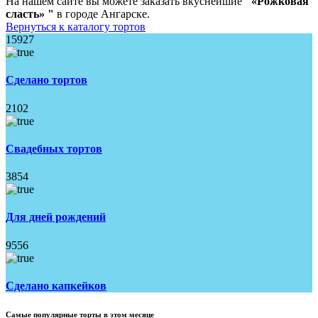
На нашем сайте вы можете заказать вкуснейшие
"«Рожковая
сласть» "
в городе Ангарске.
Вернуться к каталогу тортов
15927
Сделано тортов
2102
Свадебных тортов
3854
Для дней рождений
9556
Сделано капкейков
Самые популярные торты в этом месяце